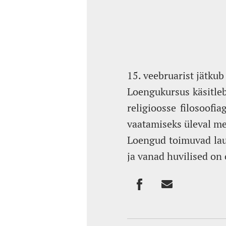
15. veebruarist jätku
Loengukursus käsitleb 
religioosse filosoof
vaatamiseks üleval m
Loengud toimuvad laup
ja vanad huvilised o