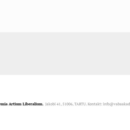
emia Artium Liberalium.
Jakobi 41, 51006, TARTU. Kontakt: info@vabaaka