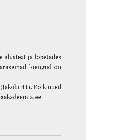
e alustest ja lõpetades
 Varasemad loengud on
(Jakobi 41). Kõik uued
abaakadeemia.ee