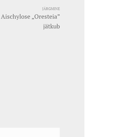
JÄRGMINE
 Aischylose „Oresteia”
jätkub