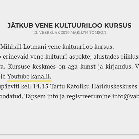
JÄTKUB VENE KULTUURILOO KURSUS
12. VEEBRUAR 2020
MARILYN TOMSON
b Mihhail Lotmani vene kultuuriloo kursus.
erinevaid vene kultuuri aspekte, alustades riiklus
iaga. Kursuse keskmes on aga kunst ja kirjandus.
eie
Youtube kanalil.
äeviti kell 14.15 Tartu Katoliku Hariduskeskuses 
n oodatud. Täpsem info ja registreerumine info@v