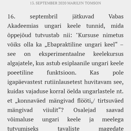
13. SEPTEMBER 2020
MARILYN TOMSON
16. septembril jätkuvad Vabas
Akadeemias ungari keele tunnid, mida
õppejõud tutvustab nii: "Kursuse nimetus
võiks olla ka „Ebapraktiline ungari keel“ –
see on eksperimentaalne keelekursus
algajatele, kus astub esiplaanile ungari keele
poeetiline funktsioon. Kas pole
igapäevastest rutiinlausetest huvitavam see,
kuidas vajaduse korral öelda ungarlastele nt.
et „konnaväed mängivad flööti,/ tirtsuväed
mängivad viiulit“? Osalejad saavad
võimaluse ungari keele ja meelega
tutvumiseks tavaliste magedate