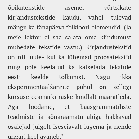
õpikutekstide asemel vürtsikate
kirjandustekstide kaudu, vahel tulevad
mängu ka tänapäeva folkloori elemendid. (Ja
meie lektor ei saa salata oma kiindumust
muhedate tekstide vastu.) Kirjandustekstid
on nii luule- kui ka lühemad proosatekstid
ning pole keelatud ka katsetada tekstide
eesti keelde tõlkimist. Nagu ikka
eksperimentaalžanrite puhul on sellegi
kursuse eesmärki raske kindlalt määratleda.
Aga loodame, et baasgrammatiliste
teadmiste ja sõnaraamatu abiga hakkavad
osalejad julgelt iseseisvalt lugema ja nende
ungari keel avaneb."