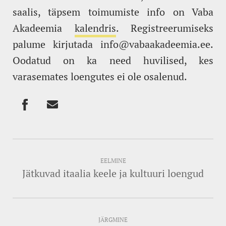
saalis, täpsem toimumiste info on Vaba
Akadeemia
kalendris
. Registreerumiseks
palume kirjutada info@vabaakadeemia.ee.
Oodatud on ka need huvilised, kes
varasemates loengutes ei ole osalenud.
EELMINE
Jätkuvad itaalia keele ja kultuuri loengud
JÄRGMINE