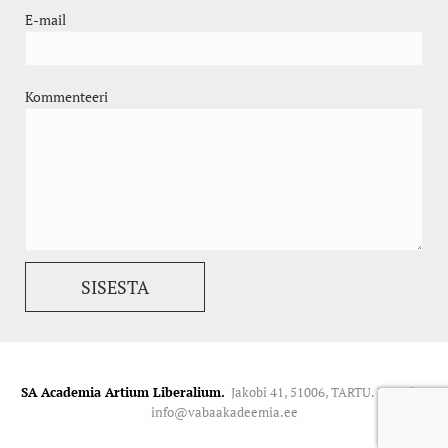
E-mail
Kommenteeri
SA Academia Artium Liberalium.
Jakobi 41, 51006, TARTU. Kontakt:
info@vabaakadeemia.ee