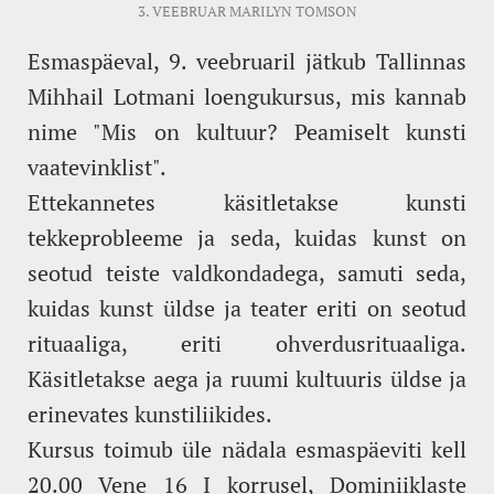
3. VEEBRUAR
MARILYN TOMSON
Esmaspäeval, 9. veebruaril jätkub Tallinnas
Mihhail Lotmani loengukursus, mis kannab
nime "Mis on kultuur? Peamiselt kunsti
vaatevinklist".
Ettekannetes käsitletakse kunsti
tekkeprobleeme ja seda, kuidas kunst on
seotud teiste valdkondadega, samuti seda,
kuidas kunst üldse ja teater eriti on seotud
rituaaliga, eriti ohverdusrituaaliga.
Käsitletakse aega ja ruumi kultuuris üldse ja
erinevates kunstiliikides.
Kursus toimub üle nädala esmaspäeviti kell
20.00 Vene 16 I korrusel, Dominiiklaste