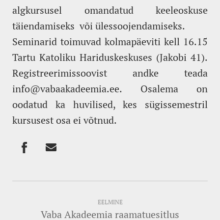
algkursusel omandatud keeleoskuse
täiendamiseks või ülessoojendamiseks.
Seminarid toimuvad kolmapäeviti kell 16.15
Tartu Katoliku Hariduskeskuses (Jakobi 41).
Registreerimissoovist andke teada
info@vabaakadeemia.ee. Osalema on
oodatud ka huvilised, kes sügissemestril
kursusest osa ei võtnud.
EELMINE
Vaba Akadeemia raamatuesitlus