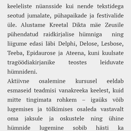
keeleliste nüansside kui nende tekstidega
seotud jumalate, pühapaikade ja festivalide
üle. Alustame Kreetal Dikta mäe Zeusile
pühendatud raidkirjalise hümniga ning
liigume edasi läbi Delphi, Delose, Lesbose,
Teeba, Epidaurose ja Ateena, kuni kuulsate
tragöödiakirjanike teostes leiduvate
hümnideni.
Aktiivne osalemine kursusel eeldab
esmaseid teadmisi vanakreeka keelest, kuid
mitte tingimata rohkem – igaüks võib
lugemises ja tõlkimises osaleda vastavalt
oma jaksule ja oskustele ning ühine
hümnide lugemine sobib hästi ka