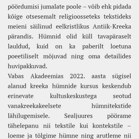
pöördumisi jumalate poole – võib ehk pidada
kõige otsesemalt religioosseteks tekstideks
meieni säilinud eelkristlikus Antiik-Kreeka
pärandis. Hümnid olid küll tavapäraselt
lauldud, kuid on ka paberilt loetuna
poeetiliselt mõjuvad ning oma detailides
huvipakkuvad.
Vabas Akadeemias 2022. aasta sügisel
alanud kreeka hümnide kursus keskendub
erinevate kultuskeskustega seotud
vanakreekakeelsete hümnitekstide
lähilugemisele. Sealjuures pöörame
tähelepanu nii tekstile kui kontekstile –
loeme ja tõlgime hümne ning arutleme nii