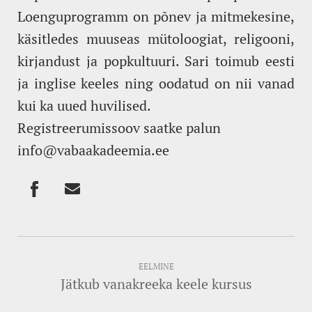
Loenguprogramm on põnev ja mitmekesine,
käsitledes muuseas mütoloogiat, religooni,
kirjandust ja popkultuuri. Sari toimub eesti
ja inglise keeles ning oodatud on nii vanad
kui ka uued huvilised.
Registreerumissoov saatke palun
info@vabaakadeemia.ee
EELMINE
Jätkub vanakreeka keele kursus