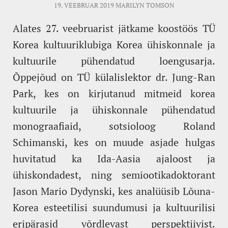
19. VEEBRUAR 2019
MARILYN TOMSON
Alates 27. veebruarist jätkame koostöös TÜ
Korea kultuuriklubiga Korea ühiskonnale ja
kultuurile pühendatud loengusarja.
Õppejõud on TÜ külalislektor dr. Jung-Ran
Park, kes on kirjutanud mitmeid korea
kultuurile ja ühiskonnale pühendatud
monograafiaid, sotsioloog Roland
Schimanski, kes on muude asjade hulgas
huvitatud ka Ida-Aasia ajaloost ja
ühiskondadest, ning semiootikadoktorant
Jason Mario Dydynski, kes analüüsib Lõuna-
Korea esteetilisi suundumusi ja kultuurilisi
eripärasid võrdlevast perspektiivist.