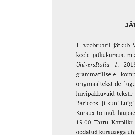
JÄ
1. veebruaril jätkub
keele jätkukursus, mi
UniversItalia 1
, 201
grammatilisele komp
originaaltekstide lug
huvipakkuvaid tekste 
Bariccost jt kuni Luigi
Kursus toimub laupäev
19.00 Tartu Katoliku
oodatud kursusega üh