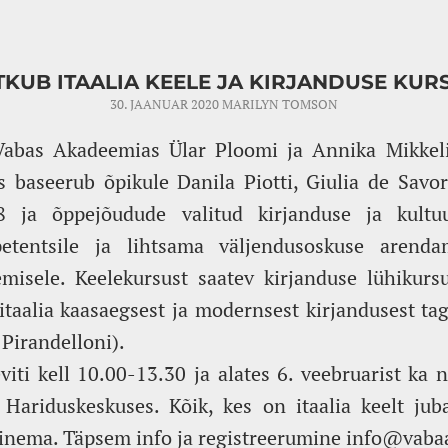
TKUB ITAALIA KEELE JA KIRJANDUSE KUR
30. JAANUAR 2020
MARILYN TOMSON
 Vabas Akadeemias Ülar Ploomi ja Annika Mikkeli
s baseerub õpikule Danila Piotti, Giulia de Savo
8 ja õppejõudude valitud kirjanduse ja kultuur
etentsile ja lihtsama väljendusoskuse arenda
emisele. Keelekursust saatev kirjanduse lühikurs
itaalia kaasaegsest ja modernsest kirjandusest ta
 Pirandelloni).
iti kell 10.00-13.30 ja alates 6. veebruarist ka ne
 Hariduskeskuses. Kõik, kes on itaalia keelt ju
inema. Täpsem info ja registreerumine info@vab