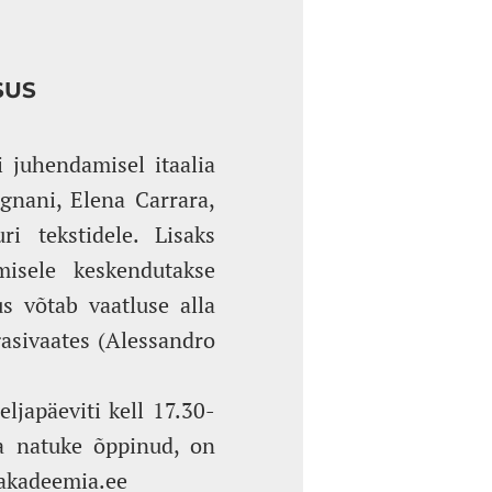
SUS
 juhendamisel itaalia
rgnani, Elena Carrara,
i tekstidele. Lisaks
misele keskendutakse
us võtab vaatluse alla
gasivaates (Alessandro
ljapäeviti kell 17.30-
ba natuke õppinud, on
aakadeemia.ee