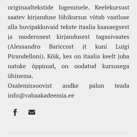
originaaltekstide lugemisele. Keelekursust
saatev kirjanduse lühikursus võtab vaatluse
alla huvipakkuvaid tekste itaalia kaasaegsest
ja modernsest kirjandusest tagasivaates
(Alessandro Bariccost jt kuni Luigi
Pirandelloni). Kõik, kes on itaalia keelt juba
natuke õppinud, on oodatud kursusega
ühinema.
Osalemissoovist andke palun teada
info@vabaakadeemia.ee