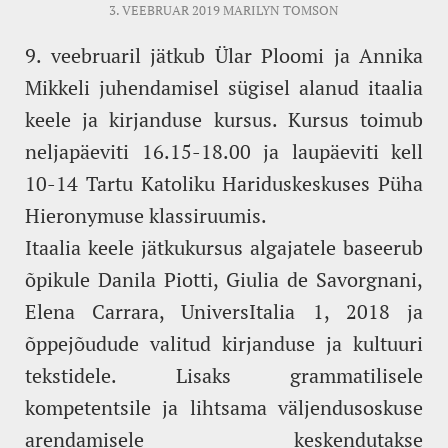
3. VEEBRUAR 2019
MARILYN TOMSON
9. veebruaril jätkub Ülar Ploomi ja Annika
Mikkeli juhendamisel sügisel alanud itaalia
keele ja kirjanduse kursus. Kursus toimub
neljapäeviti 16.15-18.00 ja laupäeviti kell
10-14 Tartu Katoliku Hariduskeskuses Püha
Hieronymuse klassiruumis.
Itaalia keele jätkukursus algajatele baseerub
õpikule Danila Piotti, Giulia de Savorgnani,
Elena Carrara, UniversItalia 1, 2018 ja
õppejõudude valitud kirjanduse ja kultuuri
tekstidele. Lisaks grammatilisele
kompetentsile ja lihtsama väljendusoskuse
arendamisele keskendutakse