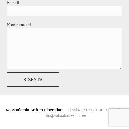
E-mail
Kommenteeri
SA Academia Artium Liberalium.
Jakobi 41, 51006, TARTU. Kontakt:
info@vabaakadeemia.ee