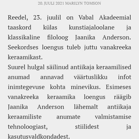
20. JUULI 2021
MARILYN TOMSON
Reedel, 23. juulil on Vabal Akadeemial
taaskord külas kunstiajaloolane ja
klassikaline filoloog Jaanika Anderson.
Seekordses loengus tuleb juttu vanakreeka
keraamikast.
Suurel hulgal säilinud antiikaja keraamilised
anumad annavad väärtuslikku infot
inimtegevuse kohta minevikus. Esimeses
vanakreeka keraamika loengus räägib
Jaanika Anderson lähemalt antiikaja
keraamiliste anumate valmistamise
tehnoloogiast, stiilidest ja
kasutusvaldkondadest.