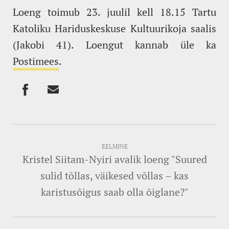
Loeng toimub 23. juulil kell 18.15 Tartu
Katoliku Hariduskeskuse Kultuurikoja saalis
(Jakobi 41). Loengut kannab üle ka
Postimees
.
EELMINE
Kristel Siitam-Nyiri avalik loeng "Suured
sulid tõllas, väikesed võllas – kas
karistusõigus saab olla õiglane?"