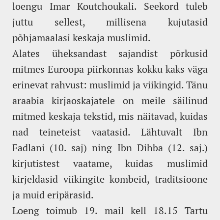
loengu Imar Koutchoukali. Seekord tuleb
juttu sellest, millisena kujutasid
põhjamaalasi keskaja muslimid.
Alates üheksandast sajandist põrkusid
mitmes Euroopa piirkonnas kokku kaks väga
erinevat rahvust: muslimid ja viikingid. Tänu
araabia kirjaoskajatele on meile säilinud
mitmed keskaja tekstid, mis näitavad, kuidas
nad teineteist vaatasid. Lähtuvalt Ibn
Fadlani (10. saj) ning Ibn Dihba (12. saj.)
kirjutistest vaatame, kuidas muslimid
kirjeldasid viikingite kombeid, traditsioone
ja muid eripärasid.
Loeng toimub 19. mail kell 18.15 Tartu