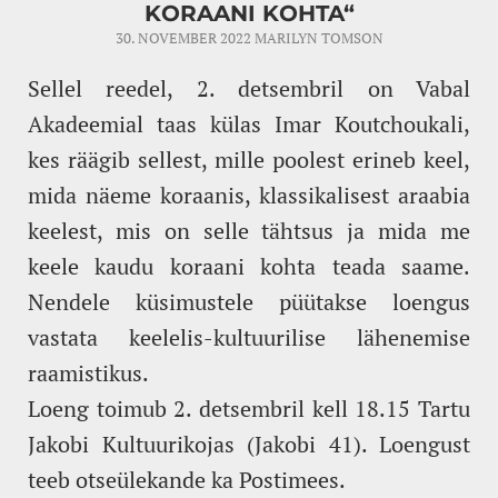
KORAANI KOHTA“
30. NOVEMBER 2022
MARILYN TOMSON
Sellel reedel, 2. detsembril on Vabal
Akadeemial taas külas Imar Koutchoukali,
kes räägib sellest, mille poolest erineb keel,
mida näeme koraanis, klassikalisest araabia
keelest, mis on selle tähtsus ja mida me
keele kaudu koraani kohta teada saame.
Nendele küsimustele püütakse loengus
vastata keelelis-kultuurilise lähenemise
raamistikus.
Loeng toimub 2. detsembril kell 18.15 Tartu
Jakobi Kultuurikojas (Jakobi 41). Loengust
teeb otseülekande ka Postimees.