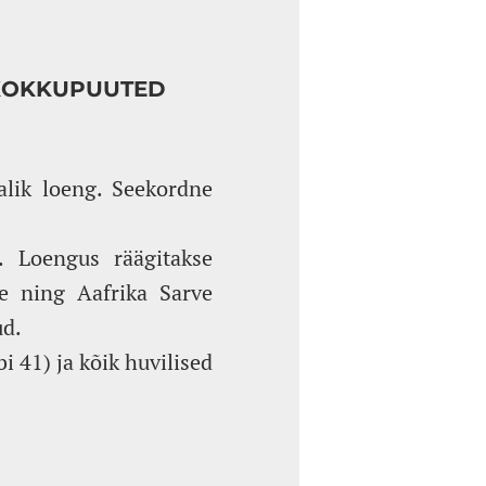
 KOKKUPUUTED
alik loeng. Seekordne
. Loengus räägitakse
re ning Aafrika Sarve
ud.
i 41) ja kõik huvilised