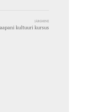
JÄRGMINE
aapani kultuuri kursus