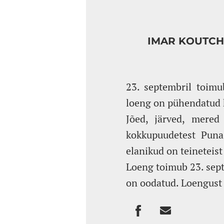
IMAR KOUTCH
23. septembril toimu
loeng on pühendatud k
Jõed, järved, mered
kokkupuudetest Punas
elanikud on teineteist 
Loeng toimub 23. septe
on oodatud. Loengust