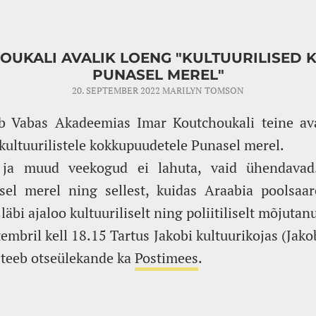
OUKALI AVALIK LOENG "KULTUURILISED
PUNASEL MEREL"
20. SEPTEMBER 2022
MARILYN TOMSON
b Vabas Akadeemias Imar Koutchoukali teine av
ultuurilistele kokkupuudetele Punasel merel.
 ja muud veekogud ei lahuta, vaid ühendavad
el merel ning sellest, kuidas Araabia poolsaa
läbi ajaloo kultuuriliselt ning poliitiliselt mõjutan
mbril kell 18.15 Tartus Jakobi kultuurikojas (Jakob
 teeb otseülekande ka
Postimees
.