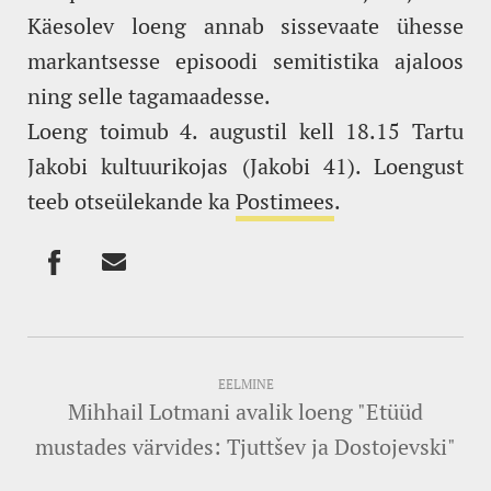
Käesolev loeng annab sissevaate ühesse
markantsesse episoodi semitistika ajaloos
ning selle tagamaadesse.
Loeng toimub 4. augustil kell 18.15 Tartu
Jakobi kultuurikojas (Jakobi 41). Loengust
teeb otseülekande ka
Postimees
.
EELMINE
Mihhail Lotmani avalik loeng "Etüüd
mustades värvides: Tjuttšev ja Dostojevski"