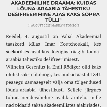
AKADEEMILINE DRAAMA: KUIDAS
LÕUNA-ARAABIA TÄHESTIKU
DEŠIFREERIMINE AJAS KAKS SÕPRA
TÜLLI"
1. AUGUST 2023
MARILYN TOMSON
Reedel, 4. augustil on Vabal Akadeemial
taaskord külas Imar Koutchoukali, kes
seekordses avalikus loengus räägib lõuna-
araabia tähestiku dešifreerimisest.
Wilhelm Gesenius ja Emil Rödiger olid kaks
olulist saksa filoloogi, kes andsid aastal 1841
peaaegu samaaegselt välja oma tõlgendused
lõuna-araabia tähestikust. Sellele järgnes
tuline nendevaheline avalik arutelu, mille
nad pidasid saksa akadeemilistes ajakirjades.