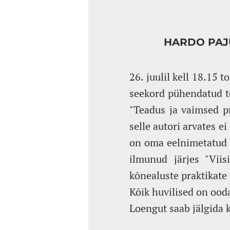
HARDO PAJU
26. juulil kell 18.15
seekord pühendatud te
"Teadus ja vaimsed pr
selle autori arvates e
on oma eelnimetatud r
ilmunud järjes "Viis
kõnealuste praktikate 
Kõik huvilised on ood
Loengut saab jälgida 