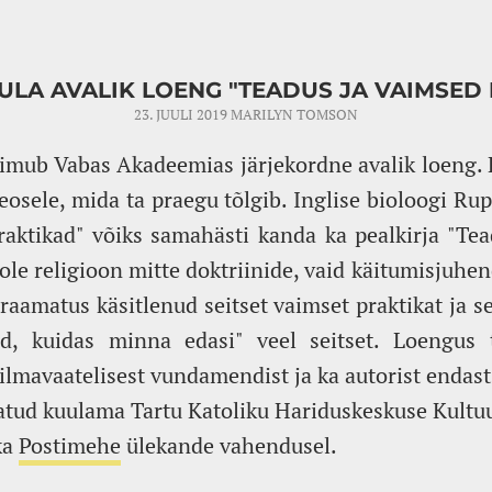
LA AVALIK LOENG "TEADUS JA VAIMSED
23. JUULI 2019
MARILYN TOMSON
 toimub Vabas Akadeemias järjekordne avalik loeng.
osele, mida ta praegu tõlgib. Inglise bioloogi Rup
aktikad" võiks samahästi kanda ka pealkirja "Tead
i ole religioon mitte doktriinide, vaid käitumisjuh
aamatus käsitlenud seitset vaimset praktikat ja sel
id, kuidas minna edasi" veel seitset. Loengus 
ilmavaatelisest vundamendist ja ka autorist endast
atud kuulama Tartu Katoliku Hariduskeskuse Kultuur
ka
Postimehe
ülekande vahendusel.