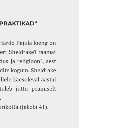
 PRAKTIKAD"
 Hardo Pajula loeng on
ert Sheldrake'i raamat
us ja religioon", sest
endite kogum. Sheldrake
lele käesoleval aastal
tuleb juttu peamiselt
.
ikotta (Jakobi 41).