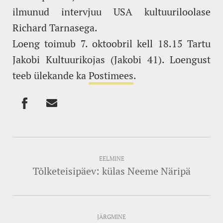
ilmunud intervjuu USA kultuuriloolase
Richard Tarnasega.
Loeng toimub 7. oktoobril kell 18.15 Tartu
Jakobi Kultuurikojas (Jakobi 41). Loengust
teeb ülekande ka
Postimees
.
EELMINE
Tõlketeisipäev: külas Neeme Näripä
JÄRGMINE