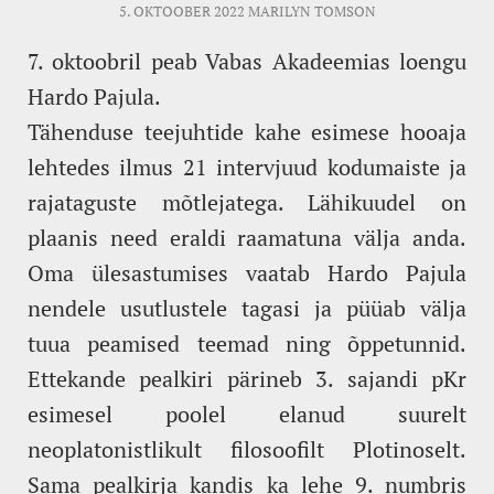
5. OKTOOBER 2022
MARILYN TOMSON
7. oktoobril peab Vabas Akadeemias loengu
Hardo Pajula.
Tähenduse teejuhtide kahe esimese hooaja
lehtedes ilmus 21 intervjuud kodumaiste ja
rajataguste mõtlejatega. Lähikuudel on
plaanis need eraldi raamatuna välja anda.
Oma ülesastumises vaatab Hardo Pajula
nendele usutlustele tagasi ja püüab välja
tuua peamised teemad ning õppetunnid.
Ettekande pealkiri pärineb 3. sajandi pKr
esimesel poolel elanud suurelt
neoplatonistlikult filosoofilt Plotinoselt.
Sama pealkirja kandis ka lehe 9. numbris