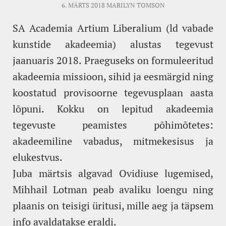
6. MÄRTS 2018
MARILYN TOMSON
SA Academia Artium Liberalium (ld vabade
kunstide akadeemia) alustas tegevust
jaanuaris 2018. Praeguseks on formuleeritud
akadeemia missioon, sihid ja eesmärgid ning
koostatud provisoorne tegevusplaan aasta
lõpuni. Kokku on lepitud akadeemia
tegevuste peamistes põhimõtetes:
akadeemiline vabadus, mitmekesisus ja
elukestvus.
Juba märtsis algavad Ovidiuse lugemised,
Mihhail Lotman peab avaliku loengu ning
plaanis on teisigi üritusi, mille aeg ja täpsem
info avaldatakse eraldi.