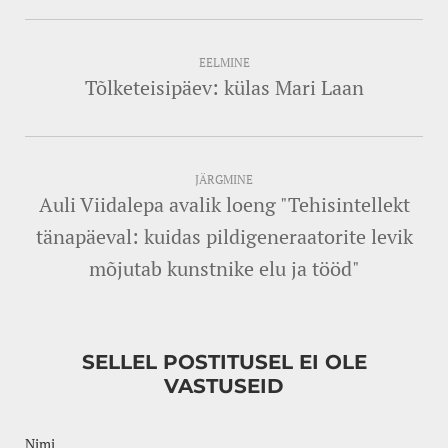
EELMINE
Tõlketeisipäev: külas Mari Laan
JÄRGMINE
Auli Viidalepa avalik loeng "Tehisintellekt
tänapäeval: kuidas pildigeneraatorite levik
mõjutab kunstnike elu ja tööd"
SELLEL POSTITUSEL EI OLE
VASTUSEID
Nimi