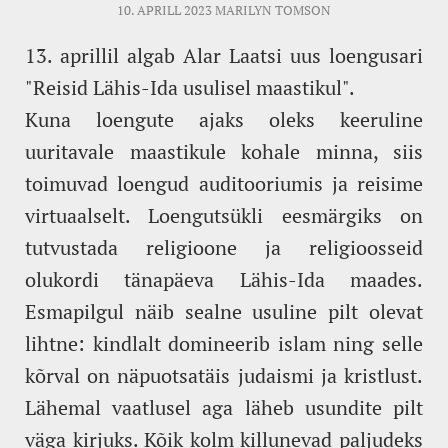
10. APRILL 2023
MARILYN TOMSON
13. aprillil algab Alar Laatsi uus loengusari
"Reisid Lähis-Ida usulisel maastikul".
Kuna loengute ajaks oleks keeruline
uuritavale maastikule kohale minna, siis
toimuvad loengud auditooriumis ja reisime
virtuaalselt. Loengutsükli eesmärgiks on
tutvustada religioone ja religioosseid
olukordi tänapäeva Lähis-Ida maades.
Esmapilgul näib sealne usuline pilt olevat
lihtne: kindlalt domineerib islam ning selle
kõrval on näpuotsatäis judaismi ja kristlust.
Lähemal vaatlusel aga läheb usundite pilt
väga kirjuks. Kõik kolm killunevad paljudeks