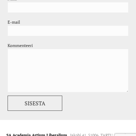
E-mail
Kommenteeri
SA Academia Artium Liberalium.
Jakobi 41, 51006, TARTU. Kontakt: