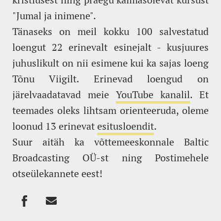
"Jumal ja inimene".
Tänaseks on meil kokku 100 salvestatud
loengut 22 erinevalt esinejalt - kusjuures
juhuslikult on nii esimene kui ka sajas loeng
Tõnu Viigilt. Erinevad loengud on
järelvaadatavad meie
YouTube kanalil
. Et
teemades oleks lihtsam orienteeruda, oleme
loonud 13 erinevat
esitusloendit
.
Suur aitäh ka võttemeeskonnale Baltic
Broadcasting OÜ-st ning Postimehele
otseülekannete eest!