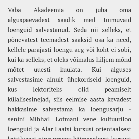
Vaba Akadeemia on juba oma
alguspäevadest saadik meil toimuvaid
loenguid salvestanud. Seda nii selleks, et
põnevatest teemadest saaksid osa ka need,
kellele parajasti loengu aeg või koht ei sobi,
kui ka selleks, et oleks võimalus hiljem mõnd
mõtet uuesti kuulata. Kui alguses
salvestasime ainult ühekordseid loenguid,
kus lektoriteks olid peamiselt
külalisesinejad, siis eelmise aasta kevadest
hakkasime salvestama ka loengusarju -
senini Mihhail Lotmani vene kultuuriloo
loenguid ja Alar Laatsi kursusi orientaalsest
kristlusest ning praegu käimasolevat kursust