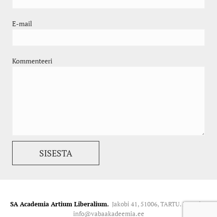
E-mail
Kommenteeri
SA Academia Artium Liberalium.
Jakobi 41, 51006, TARTU. Kontakt:
info@vabaakadeemia.ee